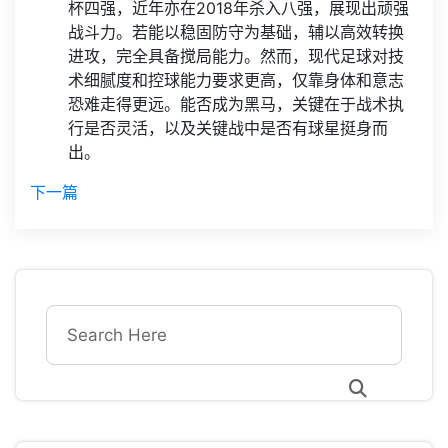
杯四强，近年亦在2018年杀入八强，展现出顽强
战斗力。若能以稳固防守为基础，辅以高效转换
进攻，完全具备搅局能力。然而，现代足球对技
术细腻度和控球能力要求更高，仅靠身体和意志
恐难走得更远。能否成为黑马，关键在于战术执
行是否灵活，以及关键战中是否有球星挺身而
出。
下一篇