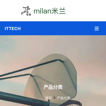
产品分类
首页
产品分类