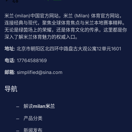
米兰·(milan)中国官方网站，米兰 (Milan) 体育官方网站，
连接经典与现代，聚焦全球体育焦点与米兰本地赛事精粹。
无论是绿茵场上的荣耀，还是体育文化的传承，这里都是你
深入了解米兰体育魅力的权威入口。
地址:
北京市朝阳区北四环中路盘古大观公寓12单元1601
电话:
17764588169
邮箱:
simplified@sina.com
导航
解读
milan米兰
产品分类
新闻发布